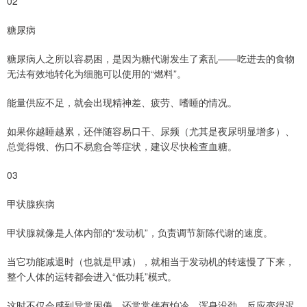
02
糖尿病
糖尿病人之所以容易困，是因为糖代谢发生了紊乱——吃进去的食物
无法有效地转化为细胞可以使用的“燃料”。
能量供应不足，就会出现精神差、疲劳、嗜睡的情况。
如果你越睡越累，还伴随容易口干、尿频（尤其是夜尿明显增多）、
总觉得饿、伤口不易愈合等症状，建议尽快检查血糖。
03
甲状腺疾病
甲状腺就像是人体内部的“发动机”，负责调节新陈代谢的速度。
当它功能减退时（也就是甲减），就相当于发动机的转速慢了下来，
整个人体的运转都会进入“低功耗”模式。
这时不仅会感到异常困倦，还常常伴有怕冷、浑身没劲、反应变得迟