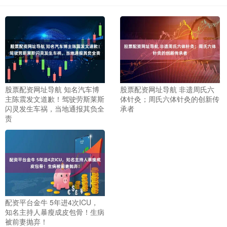
股票配资网址导航 知名汽车博
股票配资网址导航 非遗周氏六
主陈震发文道歉！驾驶劳斯莱斯
体针灸；周氏六体针灸的创新传
闪灵发生车祸，当地通报其负全
承者
责
配资平台金牛 5年进4次ICU，
知名主持人暴瘦成皮包骨！生病
被前妻抛弃！