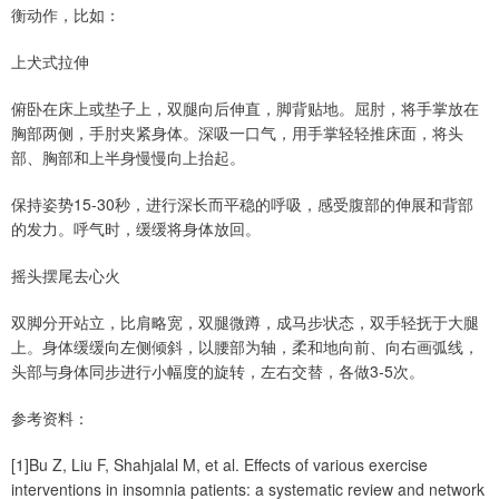
衡动作，比如：
上犬式拉伸
俯卧在床上或垫子上，双腿向后伸直，脚背贴地。屈肘，将手掌放在
胸部两侧，手肘夹紧身体。深吸一口气，用手掌轻轻推床面，将头
部、胸部和上半身慢慢向上抬起。
保持姿势15-30秒，进行深长而平稳的呼吸，感受腹部的伸展和背部
的发力。呼气时，缓缓将身体放回。
摇头摆尾去心火
双脚分开站立，比肩略宽，双腿微蹲，成马步状态，双手轻抚于大腿
上。身体缓缓向左侧倾斜，以腰部为轴，柔和地向前、向右画弧线，
头部与身体同步进行小幅度的旋转，左右交替，各做3-5次。
参考资料：
[1]Bu Z, Liu F, Shahjalal M, et al. Effects of various exercise
interventions in insomnia patients: a systematic review and network