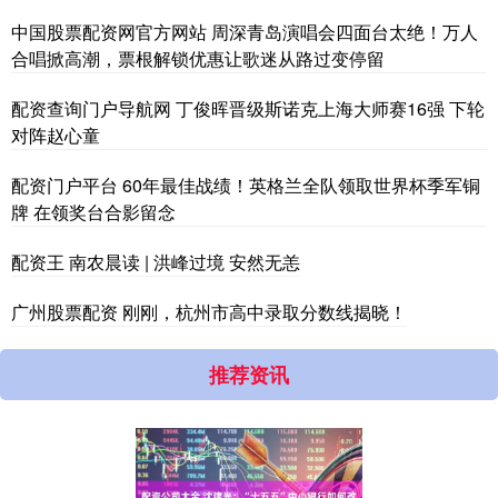
中国股票配资网官方网站 周深青岛演唱会四面台太绝！万人
合唱掀高潮，票根解锁优惠让歌迷从路过变停留
配资查询门户导航网 丁俊晖晋级斯诺克上海大师赛16强 下轮
对阵赵心童
配资门户平台 60年最佳战绩！英格兰全队领取世界杯季军铜
牌 在领奖台合影留念
配资王 南农晨读 | 洪峰过境 安然无恙
广州股票配资 刚刚，杭州市高中录取分数线揭晓！
推荐资讯