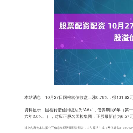
本站消息，10月27日国检转债收盘上涨0.78%，报131.62
资料显示，国检转债信用级别为“AA+”，债券期限6年（第一年0
六年2.0%。），对应正股名国检集团，正股最新价为6.57元
以上内容为本站据公开信息整理股票配资配资，由AI算法生成（网信算备310104345