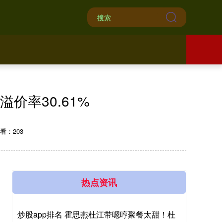
溢价率30.61%
看：203
热点资讯
炒股app排名 霍思燕杜江带嗯哼聚餐太甜！杜