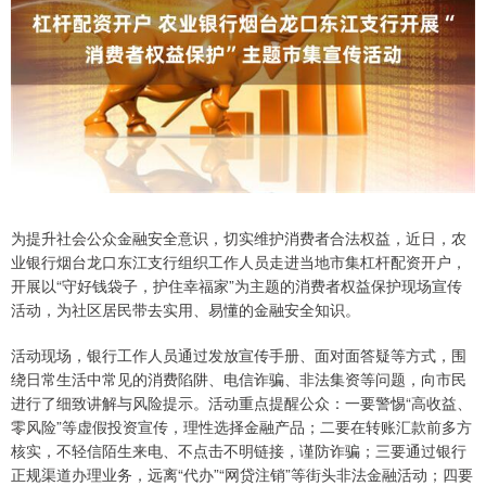
为提升社会公众金融安全意识，切实维护消费者合法权益，近日，农
业银行烟台龙口东江支行组织工作人员走进当地市集杠杆配资开户，
开展以“守好钱袋子，护住幸福家”为主题的消费者权益保护现场宣传
活动，为社区居民带去实用、易懂的金融安全知识。
活动现场，银行工作人员通过发放宣传手册、面对面答疑等方式，围
绕日常生活中常见的消费陷阱、电信诈骗、非法集资等问题，向市民
进行了细致讲解与风险提示。活动重点提醒公众：一要警惕“高收益、
零风险”等虚假投资宣传，理性选择金融产品；二要在转账汇款前多方
核实，不轻信陌生来电、不点击不明链接，谨防诈骗；三要通过银行
正规渠道办理业务，远离“代办”“网贷注销”等街头非法金融活动；四要