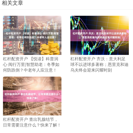
相关文章
杠杆配资开户 【悦读】科普润
杠杆配资开户 齐沃：意大利足
心·阅行万里|智慧助老：冬季如
球不以进球多著称；恩里克和迪
何防跌倒？中老年人应注意！
乌夫终会迎来闪耀时刻
杠杆配资开户 查出乳腺结节，
日常需要注意什么？快来了解！