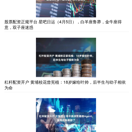
股票配资正规平台 星吧日运（4月5日），白羊座鲁莽，金牛座得
意，双子座迷惑
杠杆配资开户 黄埔校花曾宪植：18岁嫁给叶帅，后半生与幼子相依
为命